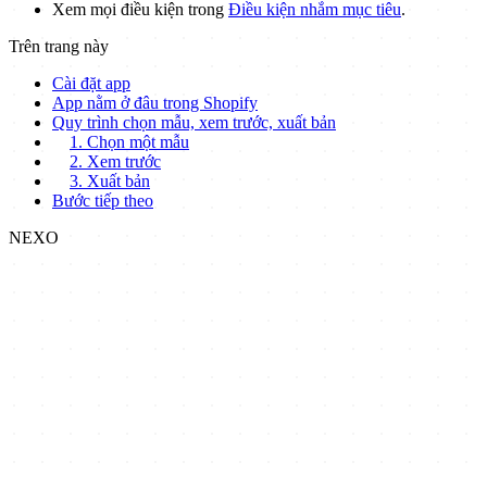
Xem mọi điều kiện trong
Điều kiện nhắm mục tiêu
.
Trên trang này
Cài đặt app
App nằm ở đâu trong Shopify
Quy trình chọn mẫu, xem trước, xuất bản
1. Chọn một mẫu
2. Xem trước
3. Xuất bản
Bước tiếp theo
NEXO
Nexo
Các ứng dụng Shopify không cần code, giúp người bán kiểm soát
chính xác cách khách hàng đặt mua và thanh toán.
Nexo Order Limit
Nexo Payment Methods