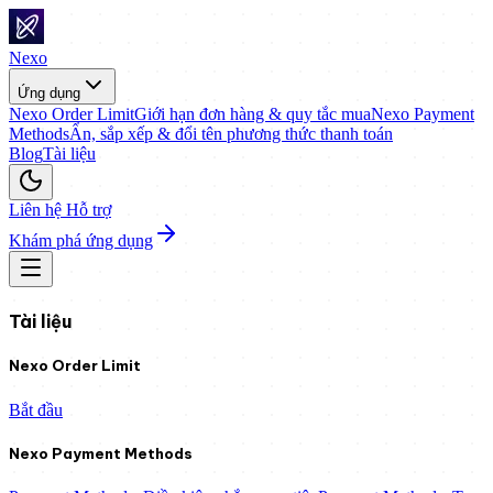
Nexo
Ứng dụng
Nexo Order Limit
Giới hạn đơn hàng & quy tắc mua
Nexo Payment
Methods
Ẩn, sắp xếp & đổi tên phương thức thanh toán
Blog
Tài liệu
Liên hệ Hỗ trợ
Khám phá ứng dụng
Tài liệu
Nexo Order Limit
Bắt đầu
Nexo Payment Methods