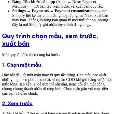
Bảng điều khiển của app
(Apps → Nexo Payment
Methods) — nơi bạn tạo, xem trước và xuất bản quy tắc.
Settings → Payments → Payment customizations
— nơi
Shopify liệt kê tùy chỉnh đang hoạt động mà Nexo xuất bản
thay bạn. Thông thường bạn quản lý mọi thứ từ app, nhưng
đây là nơi Shopify ghi nhận tùy chỉnh đang chạy.
Quy trình chọn mẫu, xem trước,
xuất bản
Mỗi quy tắc đều theo cùng ba bước.
1. Chọn một mẫu
Hãy bắt đầu từ một mẫu thay vì quy tắc trống. Các mẫu bao quát
những mục tiêu phổ biến nhất, ví dụ ẩn COD khi giỏ hàng vượt một
mức tổng, sắp xếp lại để đưa thẻ lên đầu, hoặc đổi tên một cổng
chung chung thành nhãn rõ ràng hơn. Chọn mẫu gần với mục tiêu
của bạn và điều chỉnh.
2. Xem trước
Trước khi bất cứ thứ gì xuất hiện ở trang thanh toán thật, hãy dùng