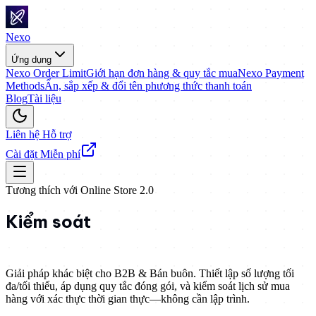
Nexo
Ứng dụng
Nexo Order Limit
Giới hạn đơn hàng & quy tắc mua
Nexo Payment
Methods
Ẩn, sắp xếp & đổi tên phương thức thanh toán
Blog
Tài liệu
Liên hệ Hỗ trợ
Cài đặt Miễn phí
Tương thích với Online Store 2.0
Kiểm soát
Giới hạn Đơn hàng
Giải pháp khác biệt cho B2B & Bán buôn. Thiết lập số lượng tối
đa/tối thiểu, áp dụng quy tắc đóng gói, và kiểm soát lịch sử mua
hàng với xác thực thời gian thực—không cần lập trình.