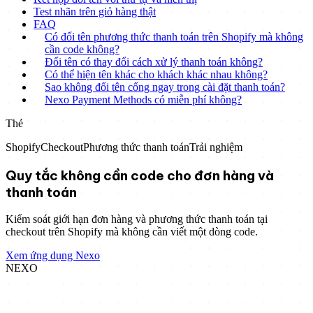
Test nhãn trên giỏ hàng thật
FAQ
Có đổi tên phương thức thanh toán trên Shopify mà không
cần code không?
Đổi tên có thay đổi cách xử lý thanh toán không?
Có thể hiện tên khác cho khách khác nhau không?
Sao không đổi tên cổng ngay trong cài đặt thanh toán?
Nexo Payment Methods có miễn phí không?
Thẻ
Shopify
Checkout
Phương thức thanh toán
Trải nghiệm
Quy tắc không cần code cho đơn hàng và
thanh toán
Kiểm soát giới hạn đơn hàng và phương thức thanh toán tại
checkout trên Shopify mà không cần viết một dòng code.
Xem ứng dụng Nexo
NEXO
Nexo