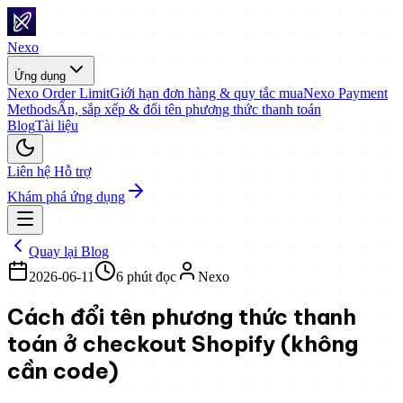
Nexo
Ứng dụng
Nexo Order Limit
Giới hạn đơn hàng & quy tắc mua
Nexo Payment
Methods
Ẩn, sắp xếp & đổi tên phương thức thanh toán
Blog
Tài liệu
Liên hệ Hỗ trợ
Khám phá ứng dụng
Quay lại Blog
2026-06-11
6
phút đọc
Nexo
Cách đổi tên phương thức thanh
toán ở checkout Shopify (không
cần code)