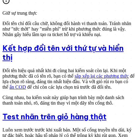
Giữ sự trung thực
Đổi tên chỉ đổi câu chữ, không đổi hành vi thanh toán. Tránh nhãn
như "tức thời" hay "miễn phí" trừ khi phương thức đúng là vậy.
Nhãn gây hiểu lầm tạo ra ticket hỗ trợ và khiếu nại.
Kết hợp đổi tên với thứ tự và hiển
thị
Đổi tên hiệu quả nhất khi đi cùng hai kiểm soát còn lại. Khi một
phương thức đã có tên rõ, bạn có thể
sắp xếp lại các phương thức
để
lựa chọn rõ ràng, đáng tin nhất hiện đầu. Và với giỏ rủi ro bạn có
thể
ẩn COD
để chỉ còn các lựa chọn trả trước đã đổi tên.
Cùng nhau, ba kiểm soát này giúp bạn trình bày một danh sách
thanh toán nhỏ, rõ, đáng tin thay vì một dãy tên cổng thô.
Test nhãn trên giỏ hàng thật
Luôn xem trước trước khi xuất bản. Một số cổng truyền tên dài, ký
tự đặc biệt, hoặc hậu tố pháp lý có thể trông kỳ khi rút gọn. Xem