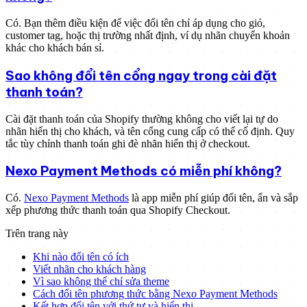
Có. Bạn thêm điều kiện để việc đổi tên chỉ áp dụng cho giỏ,
customer tag, hoặc thị trường nhất định, ví dụ nhãn chuyển khoản
khác cho khách bán sỉ.
Sao không đổi tên cổng ngay trong cài đặt
thanh toán?
Cài đặt thanh toán của Shopify thường không cho viết lại tự do
nhãn hiển thị cho khách, và tên cổng cung cấp có thể cố định. Quy
tắc tùy chỉnh thanh toán ghi đè nhãn hiển thị ở checkout.
Nexo Payment Methods có miễn phí không?
Có.
Nexo Payment Methods
là app miễn phí giúp đổi tên, ẩn và sắp
xếp phương thức thanh toán qua Shopify Checkout.
Trên trang này
Khi nào đổi tên có ích
Viết nhãn cho khách hàng
Vì sao không thể chỉ sửa theme
Cách đổi tên phương thức bằng Nexo Payment Methods
Kết hợp đổi tên với thứ tự và hiển thị